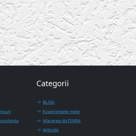
Categorii
BLOG
unsuri
Experientele mele
Constanta
Afacerea doTERRA
Articole