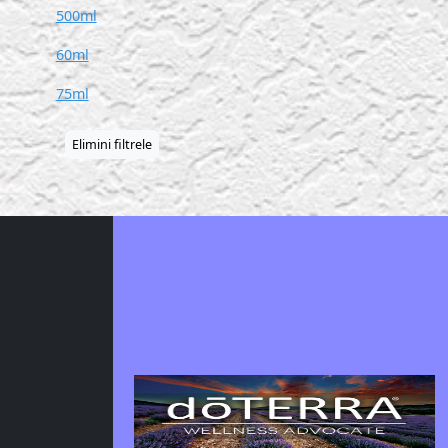
500ml
60ml
75ml
Elimini filtrele