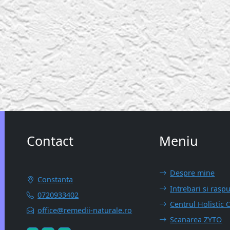
Contact
Meniu
Despre mine
Constanta
Intrebari si rasp
0720933402
Centrul Holistic 
office@remedii-naturale.ro
Scanarea ZYTO