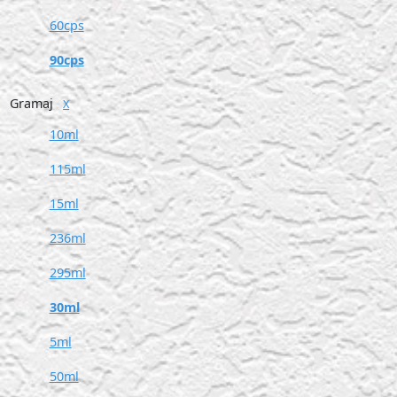
60cps
90cps
Gramaj
X
10ml
115ml
15ml
236ml
295ml
30ml
5ml
50ml