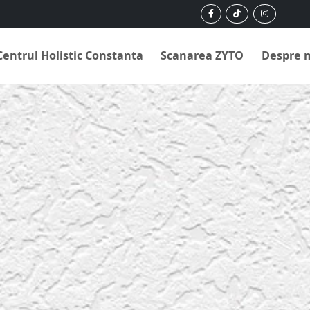
Centrul Holistic Constanta
Scanarea ZYTO
Despre 