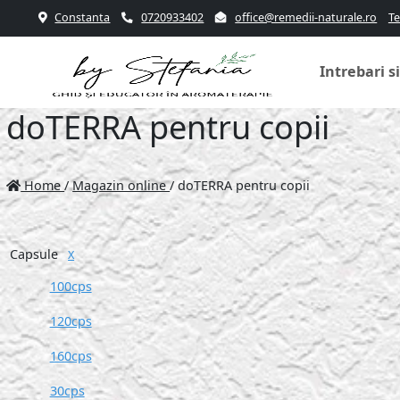
Constanta
0720933402
office@remedii-naturale.ro
Te
Intrebari s
doTERRA pentru copii
Home
/
Magazin online
/
doTERRA pentru copii
Capsule
X
100cps
120cps
160cps
30cps