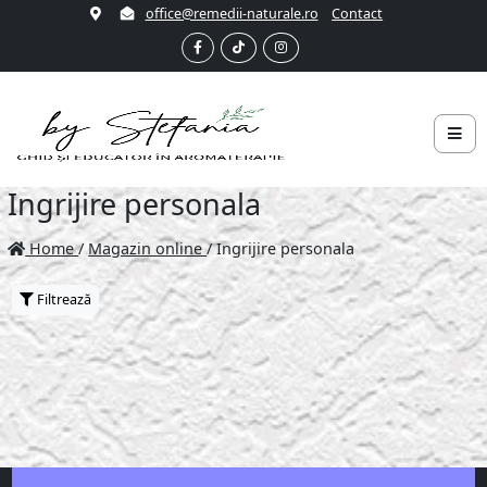
office@remedii-naturale.ro
Contact
Ingrijire personala
Home
/
Magazin online
/
Ingrijire personala
Filtrează