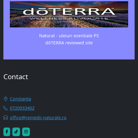
Natural - uleiuri esentiale PS
dōTERRA reviewed site
Contact
Constanta
0720933402
office@remedii-naturale.ro