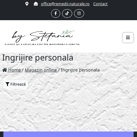
office@remedii-naturale.ro
Contact
Ingrijire personala
Home
/
Magazin online
/
Ingrijire personala
Filtrează