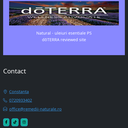
Natural - uleiuri esentiale PS
dōTERRA reviewed site
Contact
Constanta
0720933402
office@remedii-naturale.ro