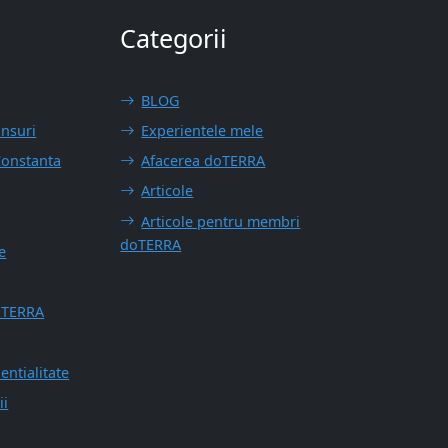
Categorii
BLOG
unsuri
Experientele mele
Constanta
Afacerea doTERRA
Articole
Articole pentru membri
doTERRA
e
ōTERRA
entialitate
ii