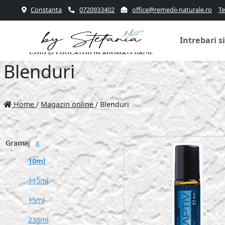
Constanta
0720933402
office@remedii-naturale.ro
Te
Intrebari s
Blenduri
Home
/
Magazin online
/
Blenduri
Gramaj
X
10ml
115ml
15ml
236ml