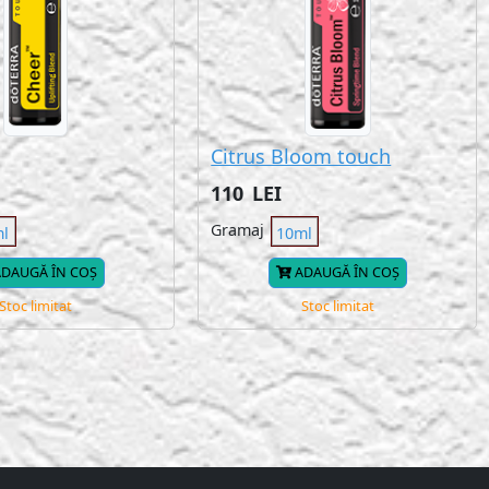
Citrus Bloom touch
110
LEI
Gramaj
ml
10ml
DAUGĂ ÎN COȘ
ADAUGĂ ÎN COȘ
Stoc limitat
Stoc limitat