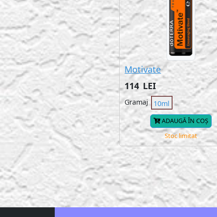
Motivate
114
LEI
Gramaj
10ml
ADAUGĂ ÎN COȘ
Stoc limitat