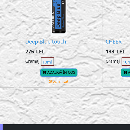
Deep Blue touch
CHEER
275
LEI
133
LEI
Gramaj
Gramaj
10ml
10
ADAUGĂ ÎN COȘ
A
Stoc limitat