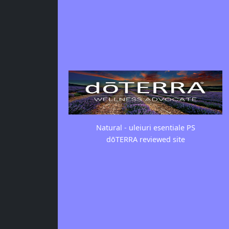
Natural - uleiuri esentiale PS
dōTERRA reviewed site