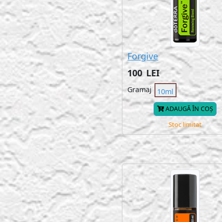
Forgive
100
LEI
Gramaj
10ml
ADAUGĂ ÎN COȘ
Stoc limitat