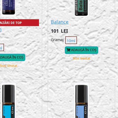
Balance
NZĂRI DE TOP
m
101
LEI
Gramaj
10ml
ml
ADAUGĂ ÎN COȘ
DAUGĂ ÎN COȘ
Stoc limitat
Stoc limitat