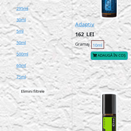
295ml
30ml
Adaptiv
5ml
162
LEI
50ml
Gramaj
10ml
500ml
ADAUGĂ ÎN COȘ
60ml
75ml
Elimini filtrele