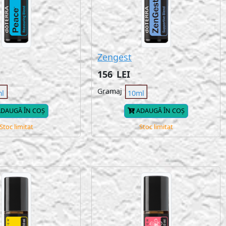
Zengest
156
LEI
Gramaj
ml
10ml
DAUGĂ ÎN COȘ
ADAUGĂ ÎN COȘ
Stoc limitat
Stoc limitat