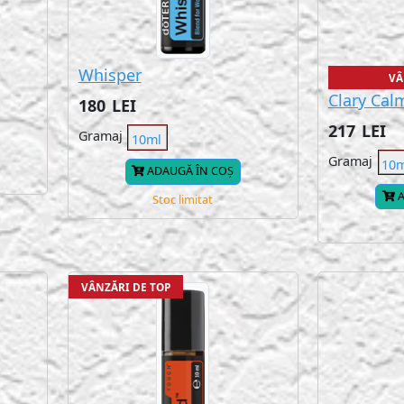
Whisper
VÂ
Clary Cal
180
LEI
217
LEI
Gramaj
10ml
Gramaj
10
ADAUGĂ ÎN COȘ
A
Stoc limitat
VÂNZĂRI DE TOP