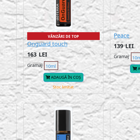
Peace
VÂNZĂRI DE TOP
Onguard touch
139
LEI
163
LEI
Gramaj
10
Gramaj
10ml
A
ADAUGĂ ÎN COȘ
Stoc limitat